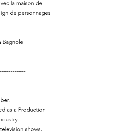
avec la maison de
Design de personnages
La Bagnole
-------------
mber.
ed as a Production
industry.
 television shows.