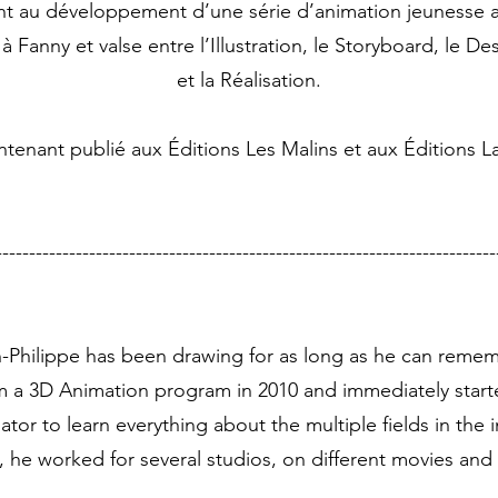
ent au développement d’une série d’animation jeunesse 
à Fanny et valse entre l’Illustration, le Storyboard, le 
et la Réalisation.
intenant publié aux Éditions Les Malins et aux Éditions 
-------------------------------------------------------------------
-Philippe has been drawing for as long as he can reme
 a 3D Animation program in 2010 and immediately start
tor to learn everything about the multiple fields in the 
s, he worked for several studios, on different movies and