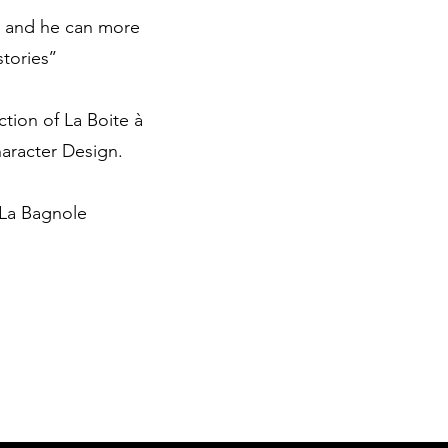
st and he can more
tories’’
tion of La Boite à
haracter Design.
 La Bagnole