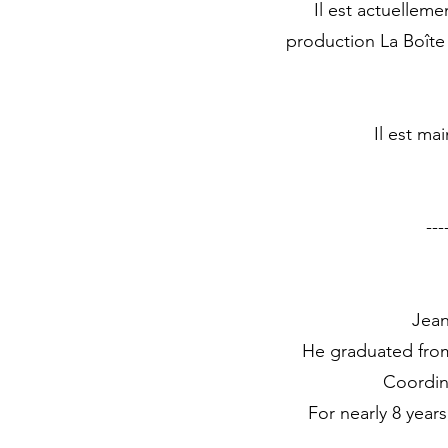
Il est actuellem
production La Boîte 
Il est ma
------------
Jean
He graduated from
Coordina
For nearly 8 year